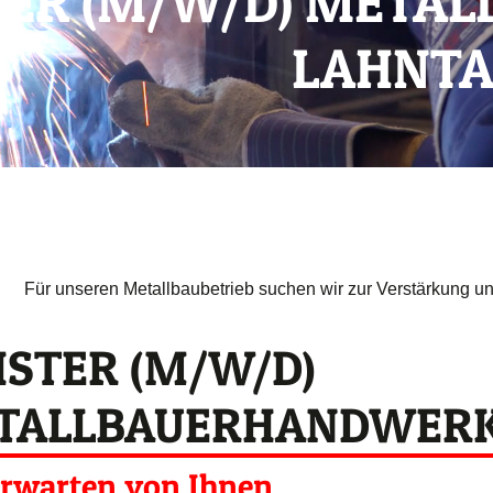
TER (M/W/D) META
LAHNTA
ELLENANGEBOT
Für unseren Metallbaubetrieb suchen wir zur Verstärkung u
ISTER (M/W/D)
TALLBAUERHANDWER
erwarten von Ihnen