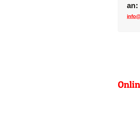
an:
info@
Onli