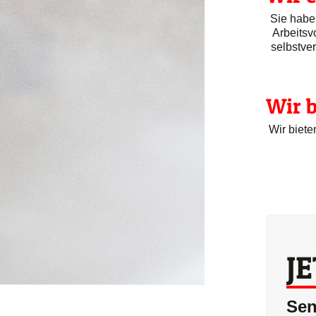
Sie habe
Arbeitsv
selbstver
Wir b
Wir biete
J
Sen